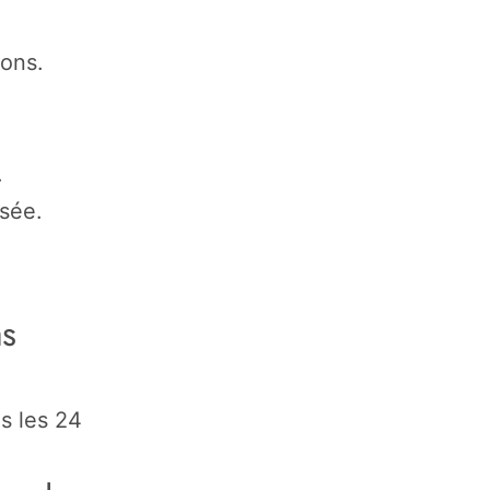
ions.
.
sée.
as
s les 24