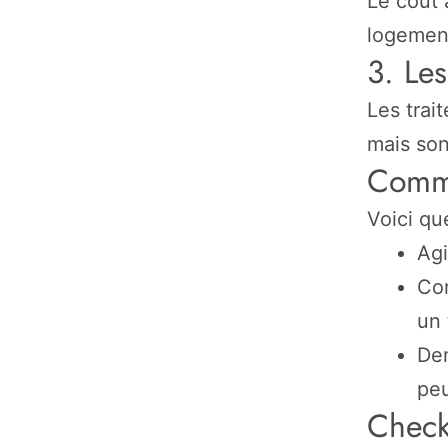
Le coût 
logement
3. Les
Les trai
mais son
Comme
Voici qu
Agi
Com
un 
Dem
peu
Check