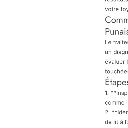
votre fo
Comme
Punais
Le trait
un diagn
évaluer l
touchée
Étape
1. **Ins
comme le
2. **Ide
de lit à 