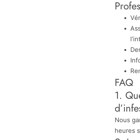
Profe
Vér
Ass
l’i
Dem
Inf
Ren
FAQ
1. Que
d’infe
Nous gar
heures s