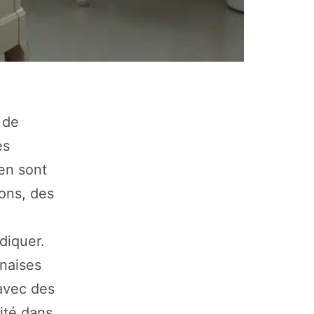
 de
es
en sont
ons, des
diquer.
unaises
 avec des
nité dans