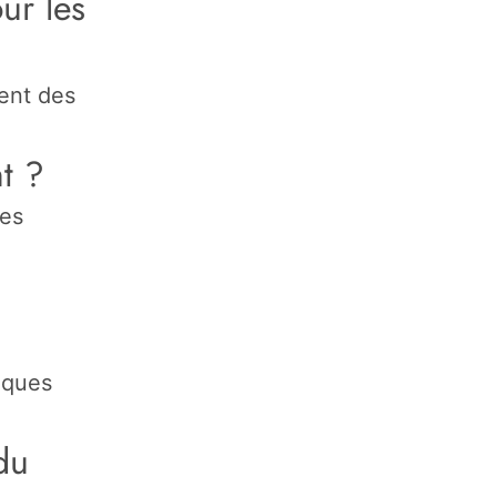
ur les
uent des
t ?
ues
elques
 du