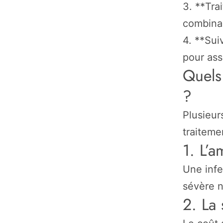
3. **Tra
combina
4. **Sui
pour assu
Quels 
?
Plusieur
traiteme
1. L’a
Une infe
sévère n
2. La 