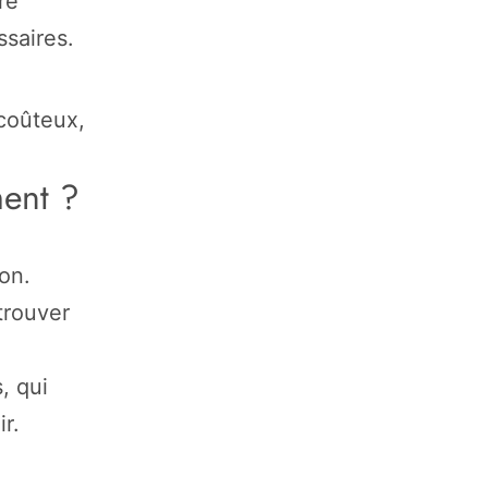
re
ssaires.
coûteux,
ent ?
on.
trouver
, qui
r.