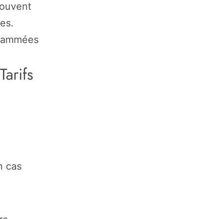
souvent
es.
ogrammées
Tarifs
n cas