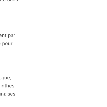
ent par
e pour
isque,
inthes.
unaises