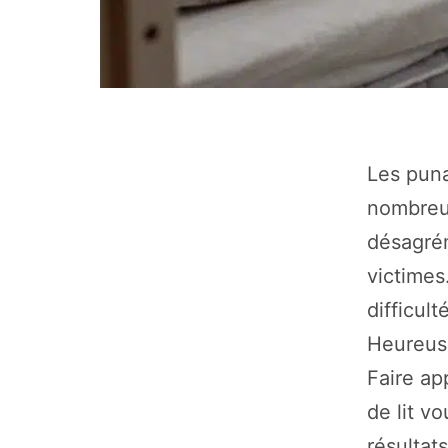
Les puna
nombreux
désagrém
victimes
difficul
Heureuse
Faire ap
de lit v
résultat