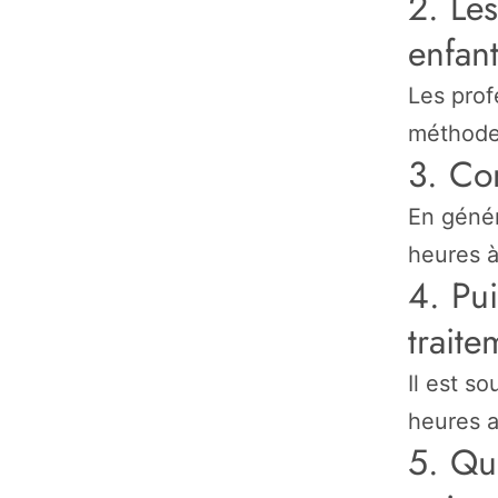
2. Les
enfant
Les prof
méthode
3. Co
En génér
heures à
4. Pui
traite
Il est s
heures a
5. Que