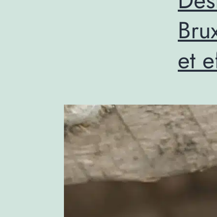
Des
Brux
et e