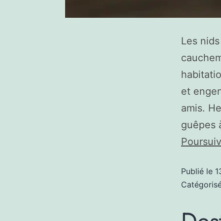
Les nids
cauchema
habitati
et engen
amis. He
guêpes à
Poursuiv
Publié le
1
Catégori