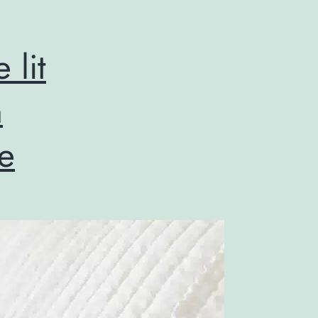
 lit
n
le