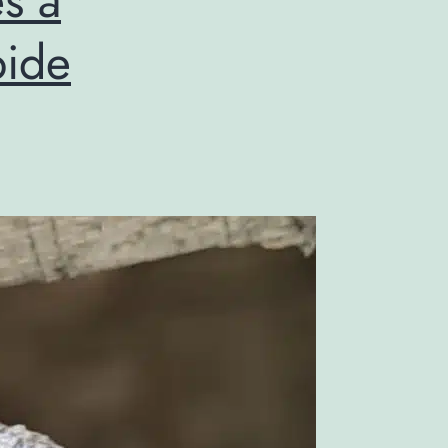
s à
pide