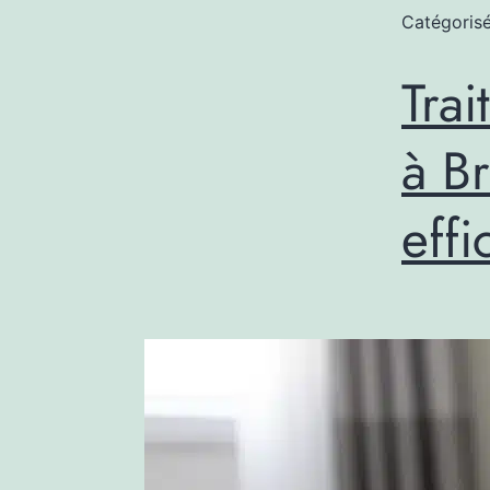
Catégori
Trai
à Br
eff