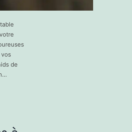
table
 votre
loureuses
 vos
nids de
En…