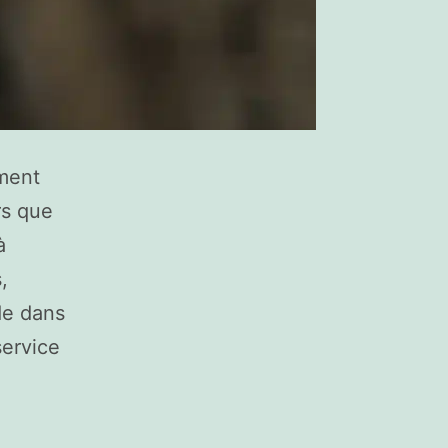
ement
rs que
à
,
de dans
service