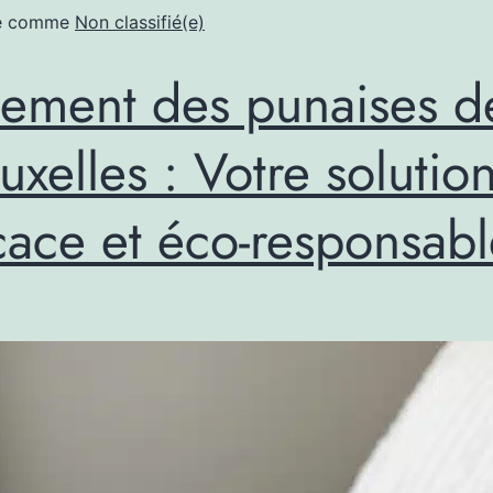
sé comme
Non classifié(e)
tement des punaises de
uxelles : Votre solutio
icace et éco-responsab