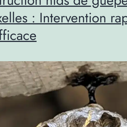
truction nids de guêpe
elles : Intervention ra
fficace